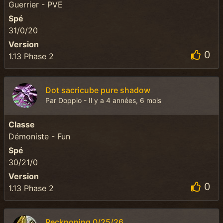
Guerrier - PVE
Spé
31/0/20
Version
0
1.13 Phase 2
Dot sacricube pure shadow
Par Doppio - Il y a 4 années, 6 mois
Classe
Démoniste - Fun
Spé
30/21/0
Version
0
1.13 Phase 2
Recknoning 0/25/26