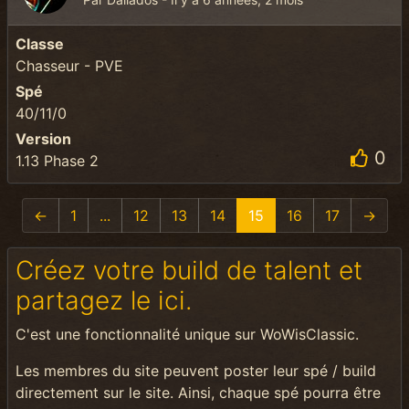
Classe
Chasseur - PVE
Spé
40/11/0
Version
0
1.13 Phase 2
←
1
...
12
13
14
15
16
17
→
Créez votre build de talent et
partagez le ici.
C'est une fonctionnalité unique sur WoWisClassic.
Les membres du site peuvent poster leur spé / build
directement sur le site. Ainsi, chaque spé pourra être