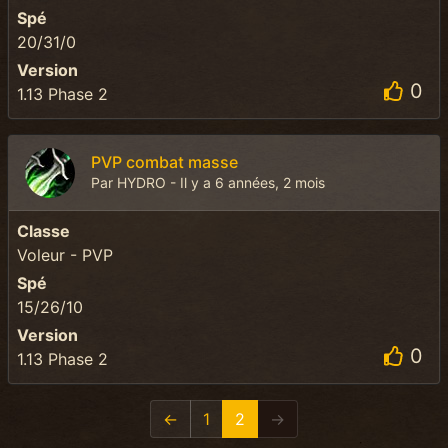
Spé
20/31/0
Version
0
1.13 Phase 2
PVP combat masse
Par HYDRO - Il y a 6 années, 2 mois
Classe
Voleur - PVP
Spé
15/26/10
Version
0
1.13 Phase 2
←
1
2
→