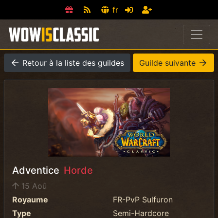
fr
Retour à la liste des guildes
Guilde suivante
Adventice
Horde
15 Aoû
Royaume
FR-PvP Sulfuron
Type
Semi-Hardcore