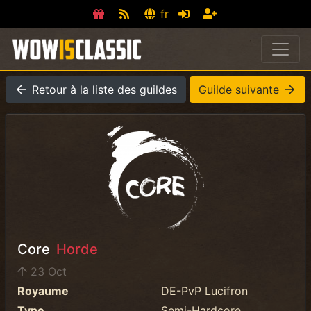
fr
Retour à la liste des guildes
Guilde suivante
Core
Horde
23 Oct
Royaume
DE-PvP Lucifron
Type
Semi-Hardcore