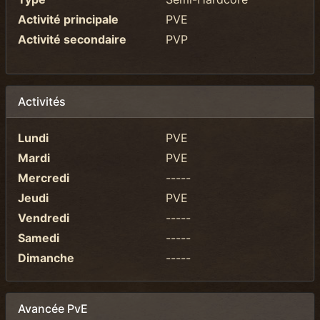
Activité principale
PVE
Activité secondaire
PVP
Activités
Lundi
PVE
Mardi
PVE
Mercredi
-----
Jeudi
PVE
Vendredi
-----
Samedi
-----
Dimanche
-----
Avancée PvE