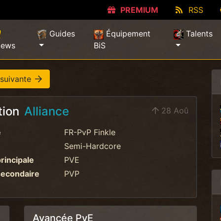
PREMIUM
RSS
Guides
Équipement
Talents
ews
BiS
 suivante
tion
Alliance
28 Aoû
e
FR-PvP Finkle
Semi-Hardcore
principale
PVE
secondaire
PVP
Avancée PvE