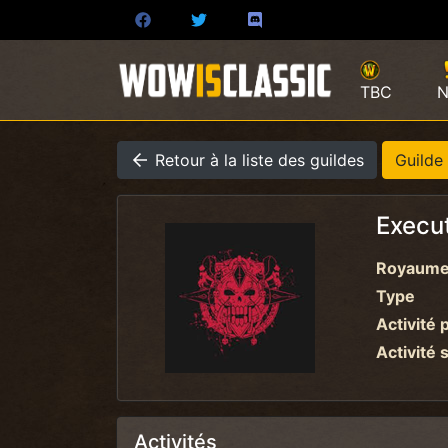
TBC
N
Retour à la liste des guildes
Guilde
Execu
Royaum
Type
Activité 
Activité 
Activités