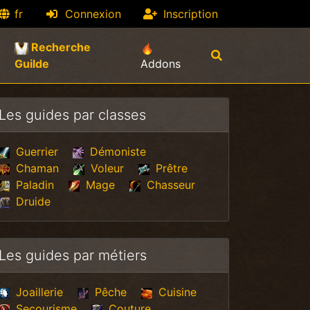
fr
Connexion
Inscription
Recherche
(current)
Guilde
Addons
Les guides par classes
Guerrier
Démoniste
Chaman
Voleur
Prêtre
Paladin
Mage
Chasseur
Druide
Les guides par métiers
Joaillerie
Pêche
Cuisine
Secourisme
Couture