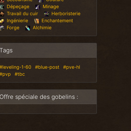
Dépeçage
Minage
Travail du cuir
Herboristerie
Ingénierie
Enchantement
Forge
Alchimie
Tags
#leveling-1-60
#blue-post
#pve-hl
#pvp
#tbc
Offre spéciale des gobelins :