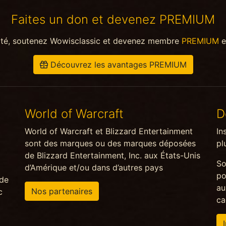
Faites un don et devenez PREMIUM
ité, soutenez Wowisclassic et devenez membre
PREMIUM
e
Découvrez les avantages PREMIUM
World of Warcraft
D
World of Warcraft et Blizzard Entertainment
In
sont des marques ou des marques déposées
pl
de Blizzard Entertainment, Inc. aux États-Unis
So
d’Amérique et/ou dans d’autres pays
po
 de
au
Nos partenaires
c
ca