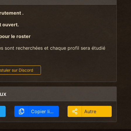
crutement .
 ouvert.
 pour le roster
es sont recherchées et chaque profil sera étudié
tuler sur Discord
aux
Copier lien
Autre