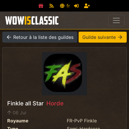
fr
Retour à la liste des guildes
Guilde suivante
Finkle all Star
Horde
06 Jui
Royaume
FR-PvP Finkle
Type
Semi-Hardcore