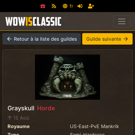
fr
Retour à la liste des guildes
Guilde suivante
Grayskull
Horde
15 Aoû
Royaume
US-East-PvE Mankrik
Type
Semi-Hardcore