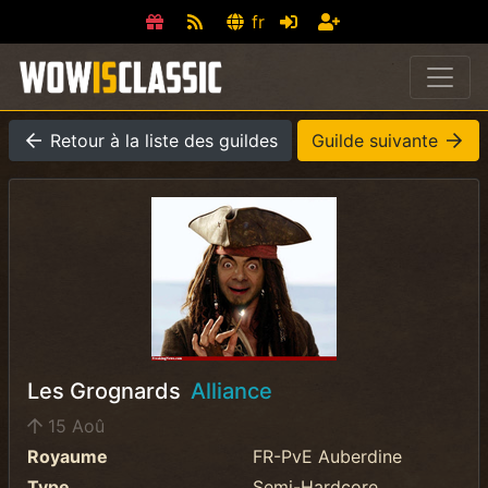
fr
Retour à la liste des guildes
Guilde suivante
Les Grognards
Alliance
15 Aoû
Royaume
FR-PvE Auberdine
Type
Semi-Hardcore