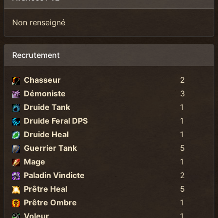
Non renseigné
Recrutement
Chasseur
2
Démoniste
3
Druide Tank
1
Druide Feral DPS
1
Druide Heal
1
Guerrier Tank
5
Mage
1
Paladin Vindicte
2
Prêtre Heal
5
Prêtre Ombre
1
Voleur
1