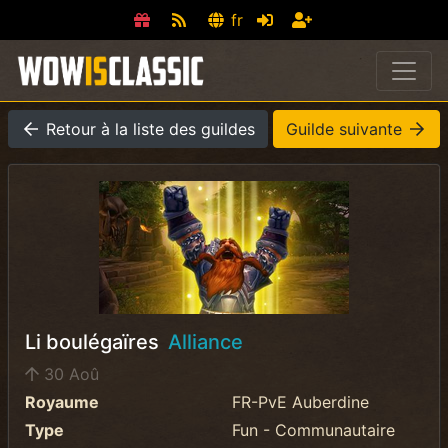
fr
Retour à la liste des guildes
Guilde suivante
Li boulégaïres
Alliance
30 Aoû
Royaume
FR-PvE Auberdine
Type
Fun - Communautaire