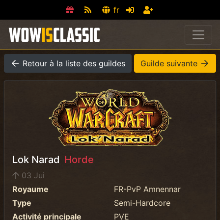
fr
Retour à la liste des guildes
Guilde suivante
Lok Narad
Horde
03 Jui
Royaume
FR-PvP Amnennar
Type
Semi-Hardcore
Activité principale
PVE