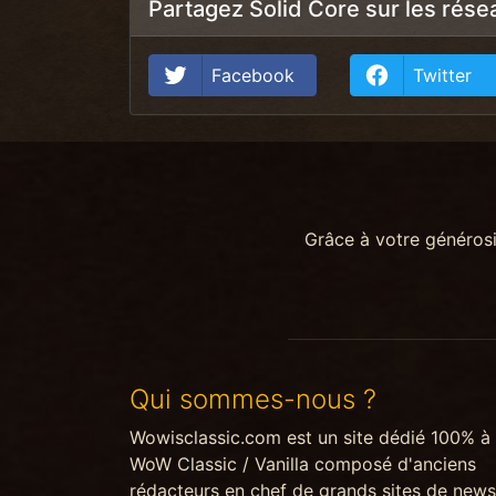
Partagez Solid Core sur les rése
Facebook
Twitter
Grâce à votre généros
Qui sommes-nous ?
Wowisclassic.com est un site dédié 100% à
WoW Classic / Vanilla composé d'anciens
rédacteurs en chef de grands sites de news