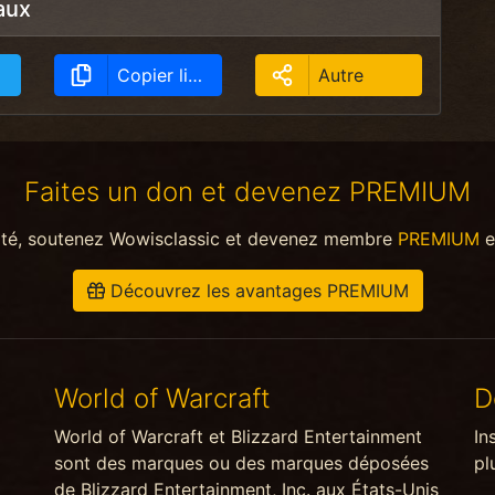
aux
Copier lien
Autre
Faites un don et devenez PREMIUM
ité, soutenez Wowisclassic et devenez membre
PREMIUM
e
Découvrez les avantages PREMIUM
World of Warcraft
D
World of Warcraft et Blizzard Entertainment
In
sont des marques ou des marques déposées
pl
de Blizzard Entertainment, Inc. aux États-Unis