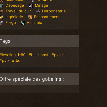
Dépeçage
Minage
Travail du cuir
Herboristerie
Ingénierie
Enchantement
Forge
Alchimie
Tags
#leveling-1-60
#blue-post
#pve-hl
#pvp
#tbc
Offre spéciale des gobelins :