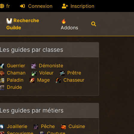
fr
Connexion
Inscription
Recherche
(current)
Guilde
Addons
Les guides par classes
Guerrier
Démoniste
Chaman
Voleur
Prêtre
Paladin
Mage
Chasseur
Druide
Les guides par métiers
Joaillerie
Pêche
Cuisine
Secourisme
Couture