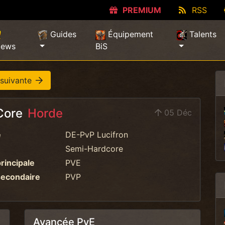
PREMIUM
RSS
Guides
Équipement
Talents
ews
BiS
 suivante
 Core
Horde
05 Déc
e
DE-PvP Lucifron
Semi-Hardcore
principale
PVE
secondaire
PVP
Avancée PvE