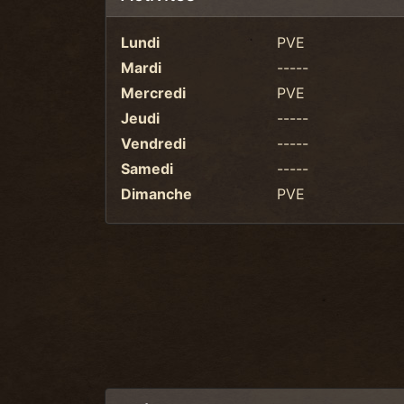
Lundi
PVE
Mardi
-----
Mercredi
PVE
Jeudi
-----
Vendredi
-----
Samedi
-----
Dimanche
PVE