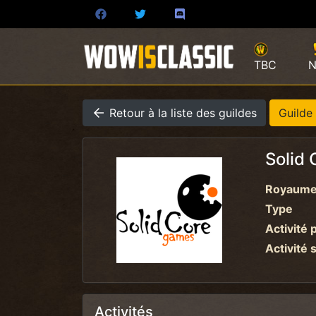
TBC
N
Retour à la liste des guildes
Guilde
Solid
Royaum
Type
Activité 
Activité 
Activités