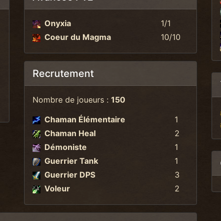
Onyxia
1/1
Coeur du Magma
10/10
Recrutement
Nombre de joueurs :
150
Chaman Élémentaire
1
Chaman Heal
2
Démoniste
1
Guerrier Tank
1
Guerrier DPS
3
Voleur
2