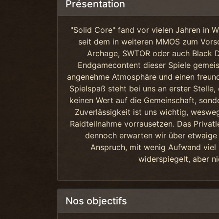
Présentation
"Solid Core" fand vor vielen Jahren in W
seit dem in weiteren MMOS zum Vorsch
Archage, SWTOR oder auch Black D
Endgamecontent dieser Spiele gemeist
angenehme Atmosphäre und einen freund
Spielspaß steht bei uns an erster Stelle,
keinen Wert auf die Gemeinschaft, sonde
Zuverlässigkeit ist uns wichtig, wesw
Raidteilnahme vorrausetzen. Das Privatle
dennoch erwarten wir über etwaige 
Anspruch, mit wenig Aufwand viel z
widerspiegelt, aber n
Nos objectifs