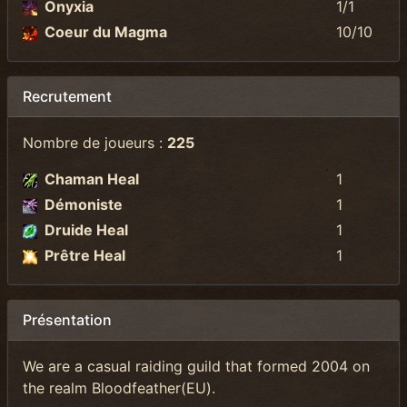
Onyxia
1/1
Coeur du Magma
10/10
Recrutement
Nombre de joueurs :
225
Chaman Heal
1
Démoniste
1
Druide Heal
1
Prêtre Heal
1
Présentation
We are a casual raiding guild that formed 2004 on
the realm Bloodfeather(EU).