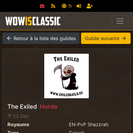
fr
Retour à la liste des guildes
Guilde suivante
The Exiled
Horde
22 Déc
Royaume
EN-PvP Shazzrah
Type
Casual