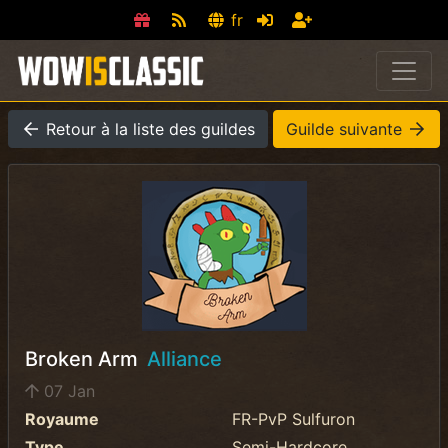
fr
Retour à la liste des guildes
Guilde suivante
Broken Arm
Alliance
07 Jan
Royaume
FR-PvP Sulfuron
Type
Semi-Hardcore