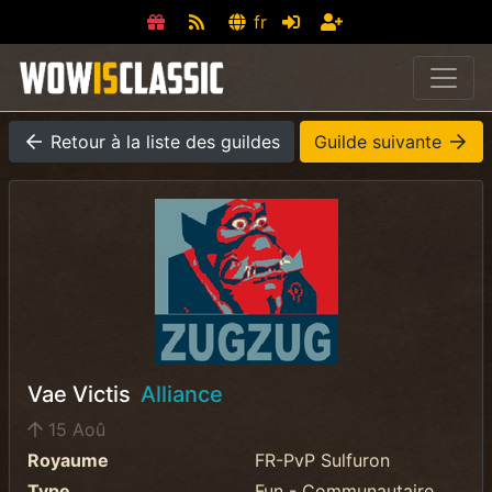
fr
Retour à la liste des guildes
Guilde suivante
Vae Victis
Alliance
15 Aoû
Royaume
FR-PvP Sulfuron
Type
Fun - Communautaire