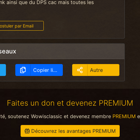
k ainsi que du DPS cac mais toutes les
stuler par Email
éseaux
Copier lien
Autre
Faites un don et devenez PREMIUM
ité, soutenez Wowisclassic et devenez membre
PREMIUM
e
Découvrez les avantages PREMIUM