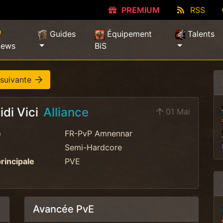
PREMIUM
RSS
Guides
Équipement
Talents
ews
BiS
 suivante
idi Vici
Alliance
01 Mai
e
FR-PvP Amnennar
Semi-Hardcore
principale
PVE
Avancée PvE