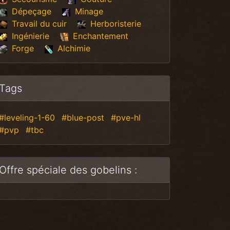
Dépeçage
Minage
Travail du cuir
Herboristerie
Ingénierie
Enchantement
Forge
Alchimie
Tags
#leveling-1-60
#blue-post
#pve-hl
#pvp
#tbc
Offre spéciale des gobelins :