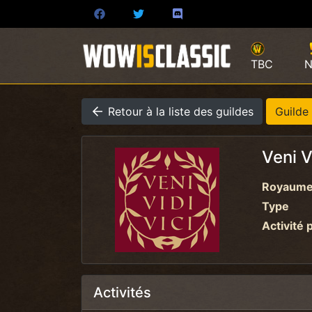
TBC
N
Retour à la liste des guildes
Guilde
Veni V
Royaum
Type
Activité 
Activités