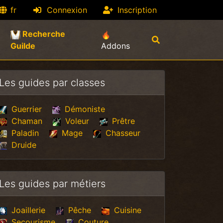
fr
Connexion
Inscription
Recherche
(current)
Guilde
Addons
Les guides par classes
Guerrier
Démoniste
Chaman
Voleur
Prêtre
Paladin
Mage
Chasseur
Druide
Les guides par métiers
Joaillerie
Pêche
Cuisine
Secourisme
Couture