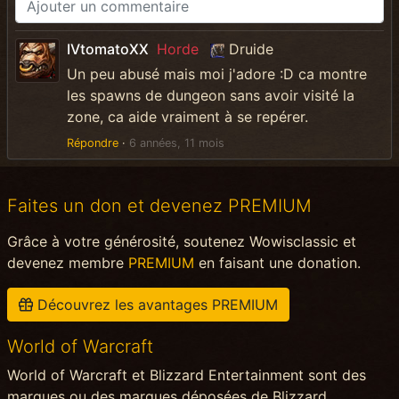
IVtomatoXX
Horde
Druide
Un peu abusé mais moi j'adore :D ca montre
les spawns de dungeon sans avoir visité la
zone, ca aide vraiment à se repérer.
Répondre
·
6 années, 11 mois
Faites un don et devenez PREMIUM
Grâce à votre générosité, soutenez Wowisclassic et
devenez membre
PREMIUM
en faisant une donation.
Découvrez les avantages PREMIUM
World of Warcraft
World of Warcraft et Blizzard Entertainment sont des
marques ou des marques déposées de Blizzard