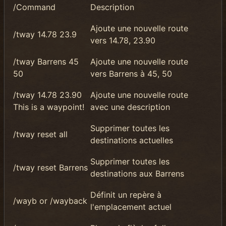
/Command
Description
Ajoute une nouvelle route
/tway 14.78 23.9
vers 14.78, 23.90
/tway Barrens 45
Ajoute une nouvelle route
50
vers Barrens à 45, 50
/tway 14.78 23.90
Ajoute une nouvelle route
This is a waypoint!
avec une description
Supprimer toutes les
/tway reset all
destinations actuelles
Supprimer toutes les
/tway reset Barrens
destinations aux Barrens
Définit un repère à
/wayb or /wayback
l'emplacement actuel