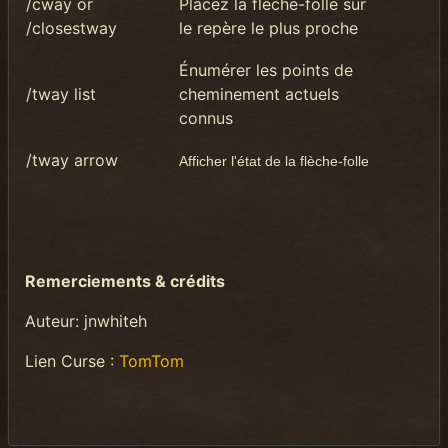
/cway or
Placez la flèche-folle sur
/closestway
le repère le plus proche
Énumérer les points de
/tway list
cheminement actuels
connus
/tway arrow
Afficher l'état de la flèche-folle
Remerciements & crédits
Auteur: jnwhiteh
Lien Curse :
TomTom