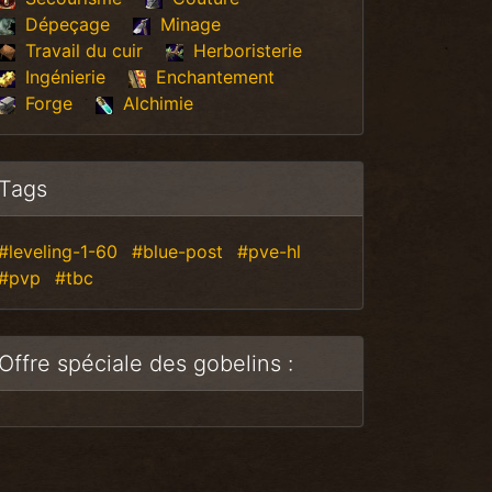
Dépeçage
Minage
Travail du cuir
Herboristerie
Ingénierie
Enchantement
Forge
Alchimie
Tags
#leveling-1-60
#blue-post
#pve-hl
#pvp
#tbc
Offre spéciale des gobelins :