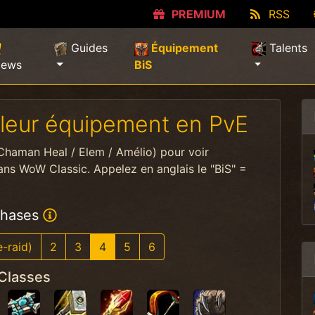
PREMIUM
RSS
Guides
Équipement
Talents
(current)
ews
BiS
lleur équipement en PvE
(Chaman Heal / Elem / Amélio) pour voir
ans WoW Classic. Appelez en anglais le "BiS" =
hases
e-raid)
2
3
4
5
6
Classes