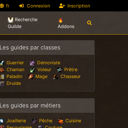
fr
Connexion
Inscription
Recherche
Guilde
Addons
Les guides par classes
Guerrier
Démoniste
Chaman
Voleur
Prêtre
Paladin
Mage
Chasseur
Druide
Les guides par métiers
Joaillerie
Pêche
Cuisine
Secourisme
Couture