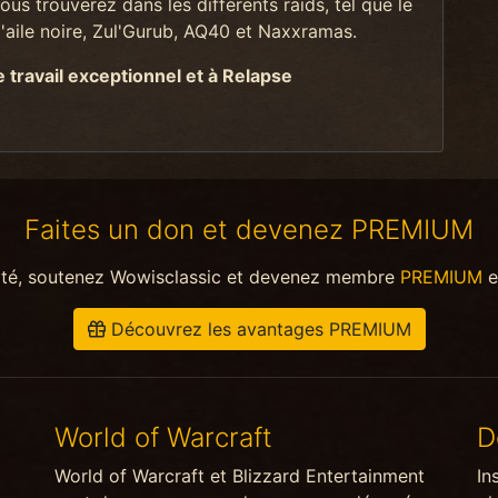
s trouverez dans les différents raids, tel que le
aile noire, Zul'Gurub, AQ40 et Naxxramas.
travail exceptionnel et à Relapse
Faites un don et devenez PREMIUM
ité, soutenez Wowisclassic et devenez membre
PREMIUM
e
Découvrez les avantages PREMIUM
World of Warcraft
D
World of Warcraft et Blizzard Entertainment
In