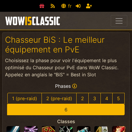
fr
Chasseur BiS : Le meilleur
équipement en PvE
Choisissez la phase pour voir l'équipement le plus
optimisé du Chasseur pour PvE dans WoW Classic.
Appelez en anglais le "BiS" = Best in Slot
Phases
1 (pre-raid)
2 (pre-raid)
2
3
4
5
6
Classes