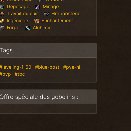
Dépeçage
Minage
Travail du cuir
Herboristerie
Ingénierie
Enchantement
Forge
Alchimie
Tags
#leveling-1-60
#blue-post
#pve-hl
#pvp
#tbc
Offre spéciale des gobelins :