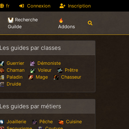
fr
Connexion
Inscription
Recherche
Guilde
Addons
Les guides par classes
Guerrier
Démoniste
Chaman
Voleur
Prêtre
Paladin
Mage
Chasseur
Druide
Les guides par métiers
Joaillerie
Pêche
Cuisine
Secourisme
Couture