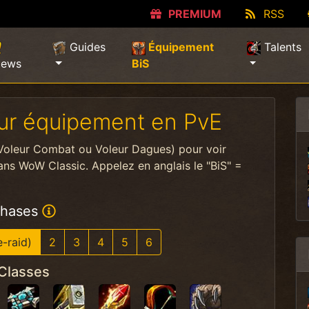
PREMIUM
RSS
Guides
Équipement
Talents
(current)
ews
BiS
leur équipement en PvE
(Voleur Combat ou Voleur Dagues) pour voir
ans WoW Classic. Appelez en anglais le "BiS" =
hases
e-raid)
2
3
4
5
6
Classes