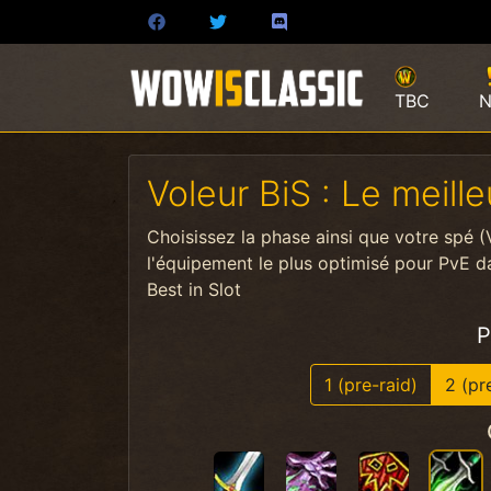
TBC
N
Voleur BiS : Le meil
Choisissez la phase ainsi que votre spé 
l'équipement le plus optimisé pour PvE d
Best in Slot
P
1 (pre-raid)
2 (pr