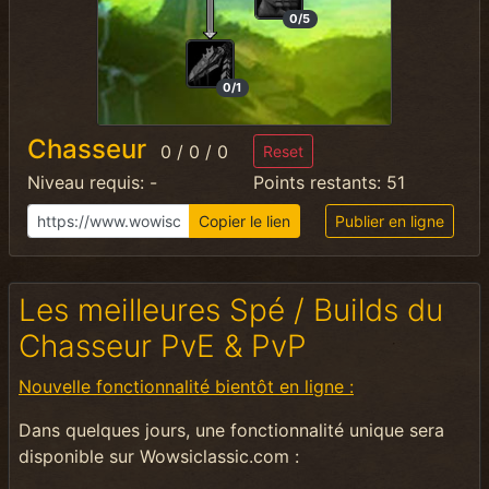
0/5
0/1
Chasseur
0
/
0
/
0
Reset
Niveau requis:
-
Points restants:
51
Copier le lien
Publier en ligne
Les meilleures Spé / Builds du
Chasseur PvE & PvP
N
ouvelle fonctionnalité bientôt en ligne
:
Dans quelques jours, une fonctionnalité unique sera
disponible sur Wowsiclassic.com :