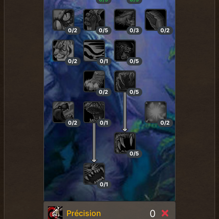
0/2
0/5
0/3
0/2
0/2
0/1
0/5
0/2
0/5
0/2
0/1
0/2
0/5
0/1
0
Précision