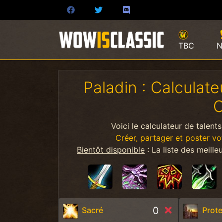
TBC
N
Paladin : Calculat
C
Voici le calculateur de talent
Créer, partager et poster vo
Bientôt disponible
: La liste des meille
0
Sacré
Prote