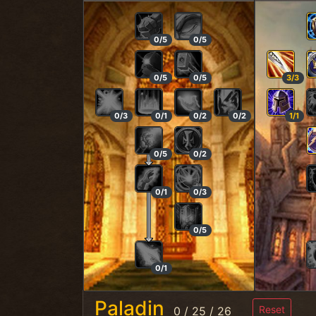
0/5
0/5
0/5
0/5
3/3
0/3
0/1
0/2
0/2
1/1
0/5
0/2
0/1
0/3
0/5
0/1
Paladin
Reset
0
/
25
/
26