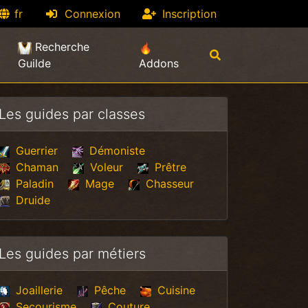
fr
Connexion
Inscription
current)
Recherche
Guilde
Addons
Les guides par classes
Guerrier
Démoniste
Chaman
Voleur
Prêtre
Paladin
Mage
Chasseur
Druide
Les guides par métiers
Joaillerie
Pêche
Cuisine
Secourisme
Couture