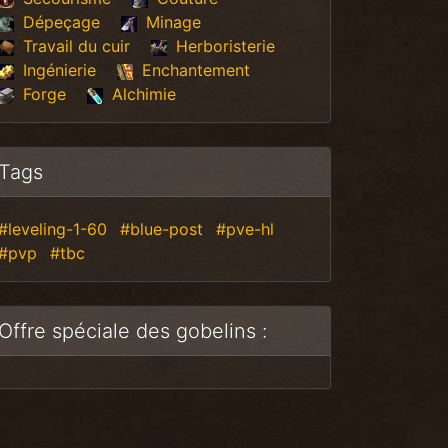
Dépeçage
Minage
Travail du cuir
Herboristerie
Ingénierie
Enchantement
Forge
Alchimie
Tags
#leveling-1-60
#blue-post
#pve-hl
#pvp
#tbc
Offre spéciale des gobelins :