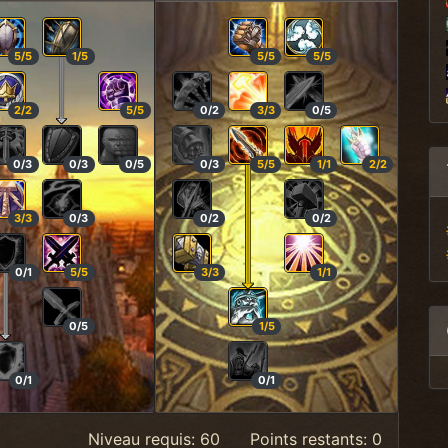
5/5
1/5
5/5
5/5
2/2
5/5
0/2
3/3
0/5
0/3
0/3
0/5
0/3
5/5
1/1
2/2
3/3
0/3
0/2
0/2
0/1
5/5
3/3
1/1
0/5
1/5
0/1
0/1
Niveau requis:
60
Points restants:
0