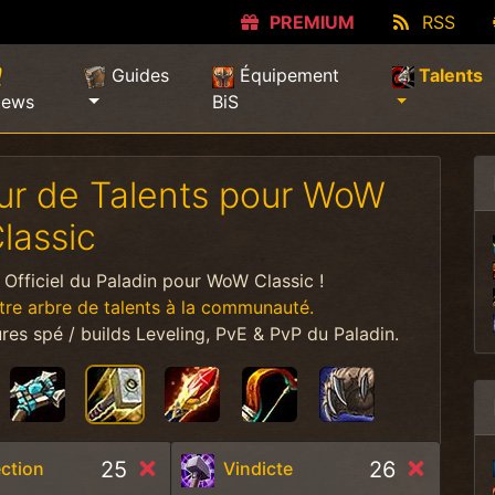
PREMIUM
RSS
(
Guides
Équipement
Talents
ews
BiS
eur de Talents pour WoW
lassic
s Officiel du Paladin pour WoW Classic !
tre arbre de talents à la communauté.
ures spé / builds Leveling, PvE & PvP du Paladin.
25
26
ction
Vindicte