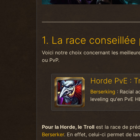
1. La race conseillé
Voici notre choix concernant les meilleu
ou PvP.
Horde PvE : Tr
Berserking
: Racial a
leveling qu'en PvE H
Pour la Horde, le Troll
est la race de préd
Berserker
. En effet, celui-ci permet de l