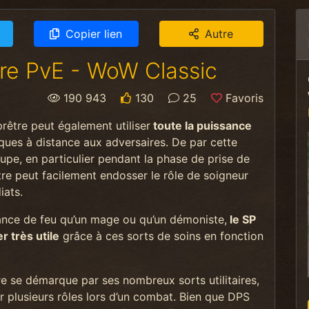
Copier lien
Autre
re PvE - WoW Classic
190 943
130
25
Favoris
prêtre peut également utiliser
toute la puissance
ques à distance aux adversaires. De par cette
roupe, en particulier pendant la phase de prise de
tre peut facilement endosser le rôle de soigneur
iats.
nce de feu qu’un mage ou qu’un démoniste,
le SP
r très utile
grâce à ces sorts de soins en fonction
 se démarque par ses nombreux sorts utilitaires,
ser plusieurs rôles lors d’un combat. Bien que DPS