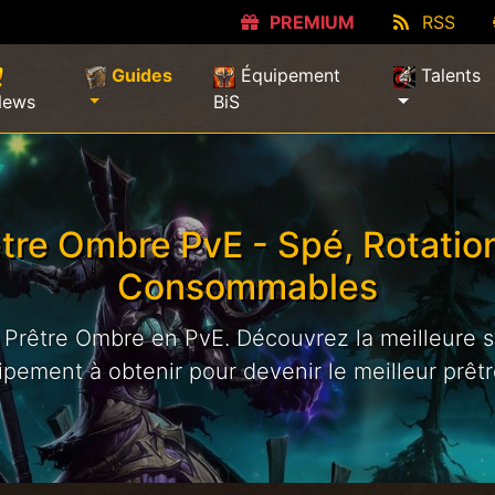
PREMIUM
RSS
(current)
Guides
Équipement
Talents
News
BiS
tre Ombre PvE - Spé, Rotatio
Consommables
 Prêtre Ombre en PvE. Découvrez la meilleure sp
uipement à obtenir pour devenir le meilleur prêt