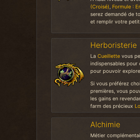
(Croisé)
,
Formule : E
serez demandé de tou
et remplir votre peti
Herboristerie
La
Cueillette
vous per
indispensables pour 
pour pouvoir explore
Si vous préférez choi
premières, vous pouv
les gains en revendan
farm des précieux
Lo
Alchimie
Métier complémentair