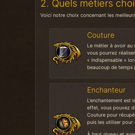
2. Quels métiers choi
Voici notre choix concernant les meilleur
Couture
Le métier à avoir au
vous pourrez réalise
« indispensable » lo
beaucoup de temps po
Enchanteur
L’enchantement est l
effet, vous pouvez d
Couture pour récupé
puis les utiliser pou
À haut niveau et av