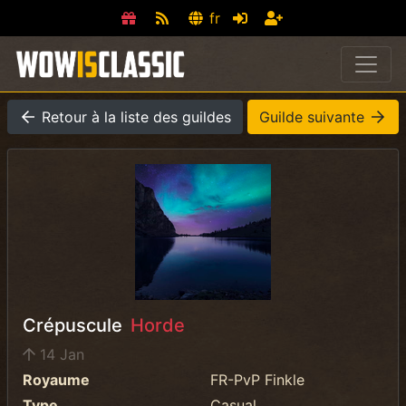
fr
Retour à la liste des guildes
Guilde suivante
Crépuscule
Horde
14 Jan
Royaume
FR-PvP Finkle
Type
Casual