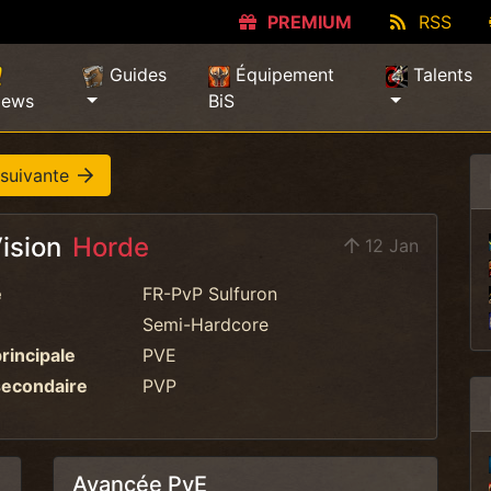
PREMIUM
RSS
Guides
Équipement
Talents
ews
BiS
 suivante
Vision
Horde
12 Jan
e
FR-PvP Sulfuron
Semi-Hardcore
principale
PVE
secondaire
PVP
Avancée PvE