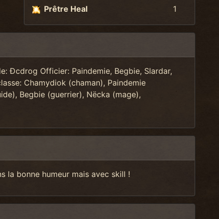
Prêtre Heal
1
: Ðcdrog Officier: Paindemie, Begbie, Slardar,
 classe: Chamydiok (chaman), Paindemie
uide), Begbie (guerrier), Nëcka (mage),
s la bonne humeur mais avec skill !