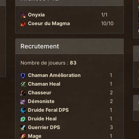
Onyxia
1/1
Coeur du Magma
10/10
Recrutement
Nombre de joueurs :
83
Chaman Amélioration
1
Chaman Heal
1
Chasseur
2
Démoniste
2
Druide Feral DPS
1
Druide Heal
1
Guerrier DPS
3
Mage
1