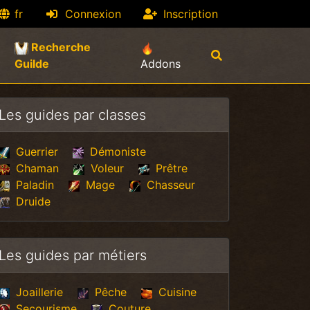
fr
Connexion
Inscription
Recherche
(current)
Guilde
Addons
Les guides par classes
Guerrier
Démoniste
Chaman
Voleur
Prêtre
Paladin
Mage
Chasseur
Druide
Les guides par métiers
Joaillerie
Pêche
Cuisine
Secourisme
Couture