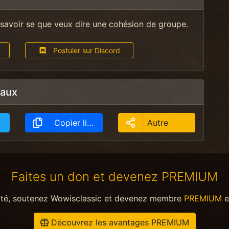
savoir se que veux dire une cohésion de groupe.
Postuler sur Discord
eaux
Copier lien
Autre
Faites un don et devenez PREMIUM
ité, soutenez Wowisclassic et devenez membre
PREMIUM
e
Découvrez les avantages PREMIUM