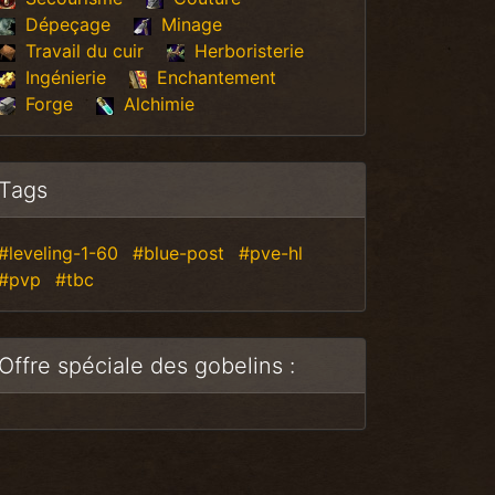
Dépeçage
Minage
Travail du cuir
Herboristerie
Ingénierie
Enchantement
Forge
Alchimie
Tags
#leveling-1-60
#blue-post
#pve-hl
#pvp
#tbc
Offre spéciale des gobelins :