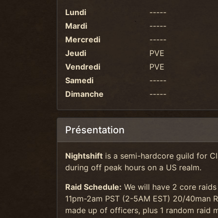
Lundi
-----
Mardi
-----
Mercredi
-----
Jeudi
PVE
Vendredi
PVE
Samedi
-----
Dimanche
-----
Présentation
Nightshift
is a semi-hardcore guild for C
during off peak hours on a US realm.
Raid Schedule:
We will have 2 core raids
11pm-2am PST (2-5AM EST) 20/40man Raid 
made up of officers, plus 1 random raid 