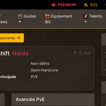
PREMIUM
RSS
Guides
Équipement
Talents
ews
BiS
 suivante
hift
Horde
15 Aoû
e
Non défini
Semi-Hardcore
principale
PVE
Avancée PvE