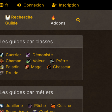
fr
Connexion
Inscription
Recherche
(current)
Guilde
Addons
Les guides par classes
Guerrier
Démoniste
Chaman
Voleur
Prêtre
Paladin
Mage
Chasseur
Druide
Les guides par métiers
Joaillerie
Pêche
Cuisine
Secourisme
Couture