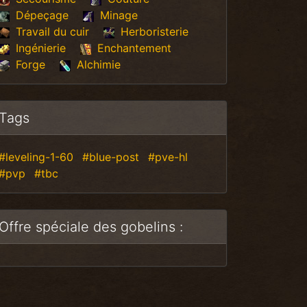
Dépeçage
Minage
Travail du cuir
Herboristerie
Ingénierie
Enchantement
Forge
Alchimie
Tags
#leveling-1-60
#blue-post
#pve-hl
#pvp
#tbc
Offre spéciale des gobelins :