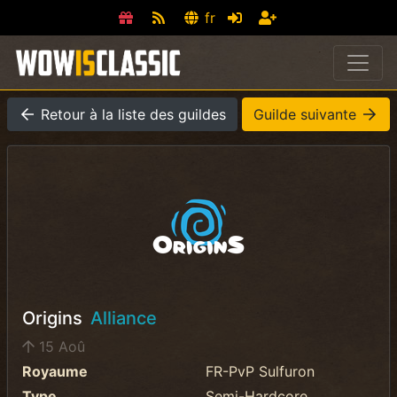
fr
Retour à la liste des guildes
Guilde suivante
Origins
Alliance
15 Aoû
Royaume
FR-PvP Sulfuron
Type
Semi-Hardcore