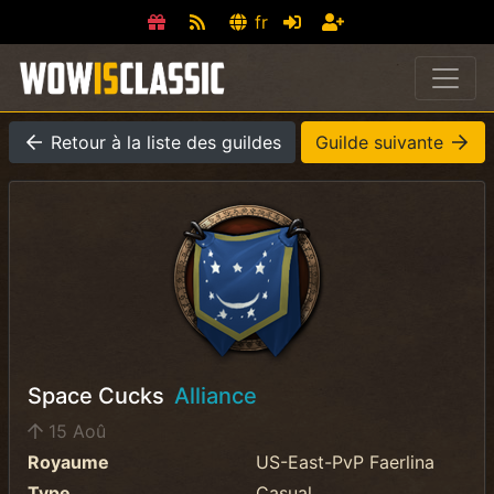
fr
Retour à la liste des guildes
Guilde suivante
Space Cucks
Alliance
15 Aoû
Royaume
US-East-PvP Faerlina
Type
Casual