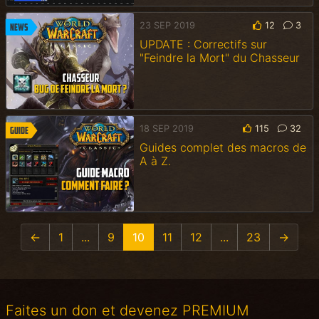
23 SEP 2019
12
3
News
UPDATE : Correctifs sur
"Feindre la Mort" du Chasseur
18 SEP 2019
115
32
Guide
Guides complet des macros de
A à Z.
←
1
...
9
10
11
12
...
23
→
Faites un don et devenez PREMIUM