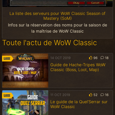
La liste des serveurs pour WoW Classic Season of
Mastery (SoM)
Infos sur la réservation des noms pour la saison de
la maîtrise de WoW Classic
Toute l'actu de WoW Classic
14 OCT 2019
96
18
Guide
Guide de Hache-Tripes WoW
Classic (Boss, Loot, Map)
11 OCT 2019
52
16
Guide
Le guide de la Quel’Serrar sur
WoW Classic