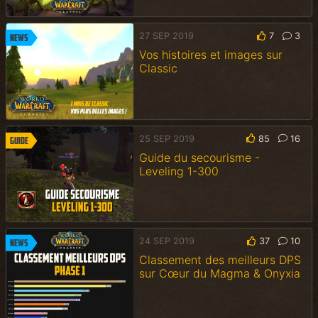
27 SEP 2019
7
3
News
Vos histoires et images sur
Classic
25 SEP 2019
85
16
Guide
Guide du secourisme -
Leveling 1-300
24 SEP 2019
37
10
News
Classement des meilleurs DPS
sur Cœur du Magma & Onyxia