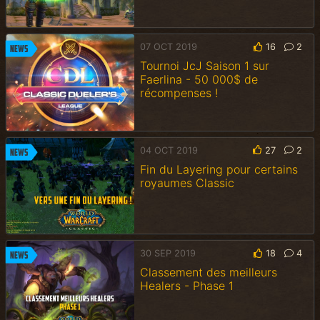
07 OCT 2019
16
2
News
Tournoi JcJ Saison 1 sur
Faerlina - 50 000$ de
récompenses !
04 OCT 2019
27
2
News
Fin du Layering pour certains
royaumes Classic
30 SEP 2019
18
4
News
Classement des meilleurs
Healers - Phase 1