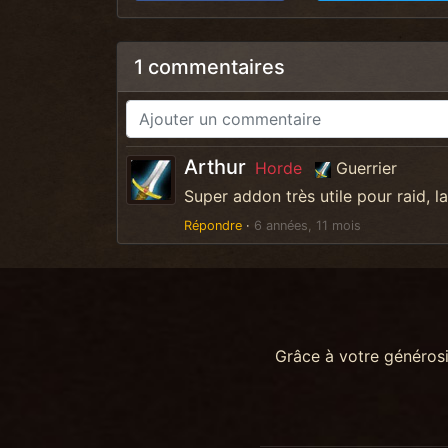
1 commentaires
Arthur
Horde
Guerrier
Super addon très utile pour raid, l
Répondre
·
6 années, 11 mois
Grâce à votre généros