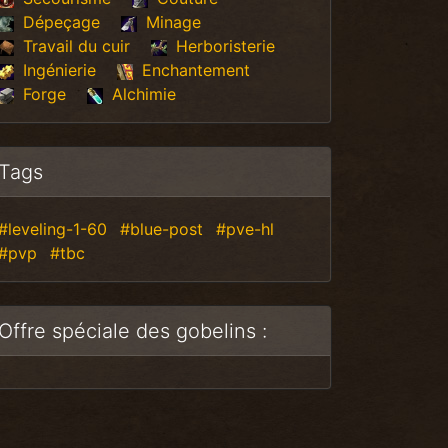
Dépeçage
Minage
Travail du cuir
Herboristerie
Ingénierie
Enchantement
Forge
Alchimie
Tags
#leveling-1-60
#blue-post
#pve-hl
#pvp
#tbc
Offre spéciale des gobelins :