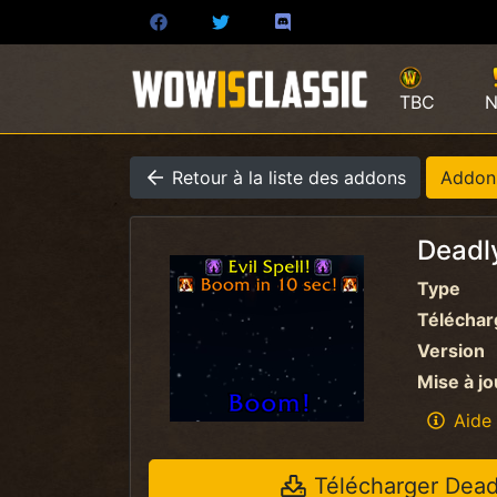
TBC
N
Retour à la liste des addons
Addon
Deadl
Type
Télécha
Version
Mise à jo
Aide 
Télécharger
Dead