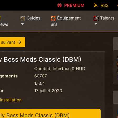
PREMIUM
RSS
Guides
Équipement
Talents
ews
BiS
 suivant
y Boss Mods Classic (DBM)
Combat, Interface & HUD
rgements
60707
1.13.4
ur
17 juillet 2020
installation
ly Boss Mods Classic (DBM)