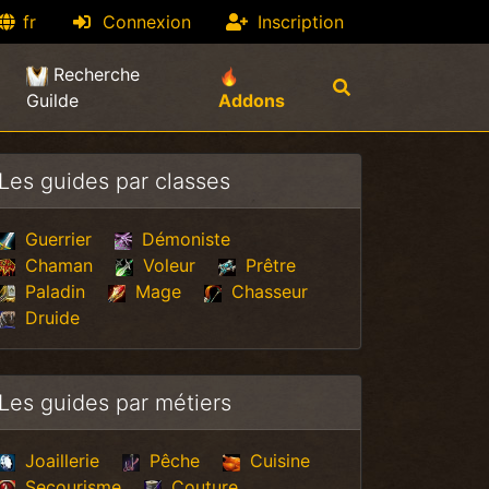
fr
Connexion
Inscription
Recherche
(current)
Guilde
Addons
Les guides par classes
Guerrier
Démoniste
Chaman
Voleur
Prêtre
Paladin
Mage
Chasseur
Druide
Les guides par métiers
Joaillerie
Pêche
Cuisine
Secourisme
Couture