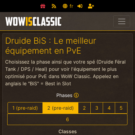
fr
Druide BiS : Le meilleur
équipement en PvE
Choisissez la phase ainsi que votre spé (Druide Féral
Tank / DPS / Heal) pour voir l'équipement le plus
optimisé pour PvE dans WoW Classic. Appelez en
anglais le "BiS" = Best in Slot
Phases
1 (pre-raid)
2 (pre-raid)
2
3
4
5
6
Classes