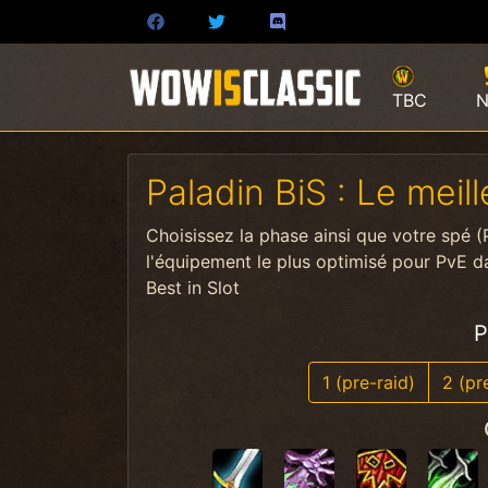
TBC
N
Paladin BiS : Le mei
Choisissez la phase ainsi que votre spé (
l'équipement le plus optimisé pour PvE d
Best in Slot
P
1 (pre-raid)
2 (pr