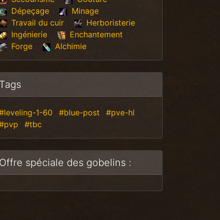
Dépeçage
Minage
Travail du cuir
Herboristerie
Ingénierie
Enchantement
Forge
Alchimie
Tags
#leveling-1-60
#blue-post
#pve-hl
#pvp
#tbc
Offre spéciale des gobelins :