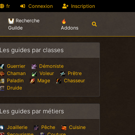
fr
Connexion
Inscription
Recherche
Guilde
Addons
Les guides par classes
Guerrier
Démoniste
Chaman
Voleur
Prêtre
Paladin
Mage
Chasseur
Druide
Les guides par métiers
Joaillerie
Pêche
Cuisine
Secourisme
Couture