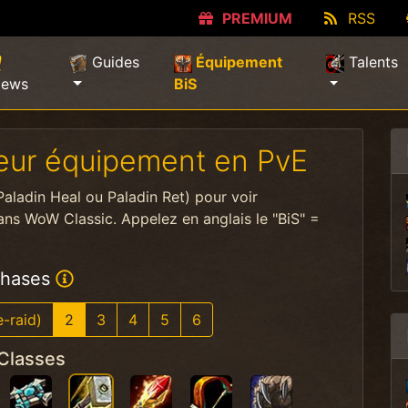
PREMIUM
RSS
Guides
Équipement
Talents
(current)
ews
BiS
lleur équipement en PvE
Paladin Heal ou Paladin Ret) pour voir
ans WoW Classic. Appelez en anglais le "BiS" =
hases
e-raid)
2
3
4
5
6
Classes