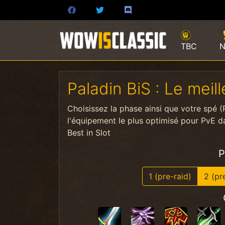
TBC
N
Paladin BiS : Le mei
Choisissez la phase ainsi que votre spé (
l'équipement le plus optimisé pour PvE d
Best in Slot
P
1 (pre-raid)
2 (pr