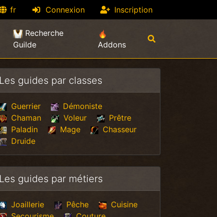
fr
Connexion
Inscription
Recherche
Guilde
Addons
Les guides par classes
Guerrier
Démoniste
Chaman
Voleur
Prêtre
Paladin
Mage
Chasseur
Druide
Les guides par métiers
Joaillerie
Pêche
Cuisine
Secourisme
Couture