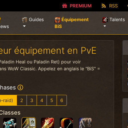
PREMIUM
RSS
Guides
Équipement
Talents
(current)
ews
BiS
lleur équipement en PvE
Paladin Heal ou Paladin Ret) pour voir
ans WoW Classic. Appelez en anglais le "BiS" =
hases
e-raid)
2
3
4
5
6
Classes