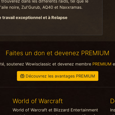
trouverez dans les différents raids, tel que le
aile noire, Zul'Gurub, AQ40 et Naxxramas.
travail exceptionnel et à Relapse
Faites un don et devenez PREMIUM
ité, soutenez Wowisclassic et devenez membre
PREMIUM
e
Découvrez les avantages PREMIUM
World of Warcraft
D
World of Warcraft et Blizzard Entertainment
In