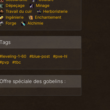
Dépeçage
Minage
Travail du cuir
Herboristerie
Ingénierie
Enchantement
Forge
Alchimie
Tags
#leveling-1-60
#blue-post
#pve-hl
#pvp
#tbc
Offre spéciale des gobelins :