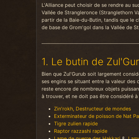
L'Alliance peut choisir de se rendre au 
Vallée de Strangleronce (Stranglethorn V
partir de la Baie-du-Butin, tandis que le
de base de Grom'gol dans la Vallée de St
1. Le butin de Zul'Gu
Bien que Zul'Gurub soit largement consid
ses engins se situant entre la valeur des ob
reste encore de nombreux objets puissant
à trouver, et ne doit pas être considéré 
Zin'rokh, Destructeur de mondes
Exterminateur de poisson de Nat Pa
Tigre zulien rapide
Raptor razzashi rapide
Lame de guerre des Hakkari
&
Lame