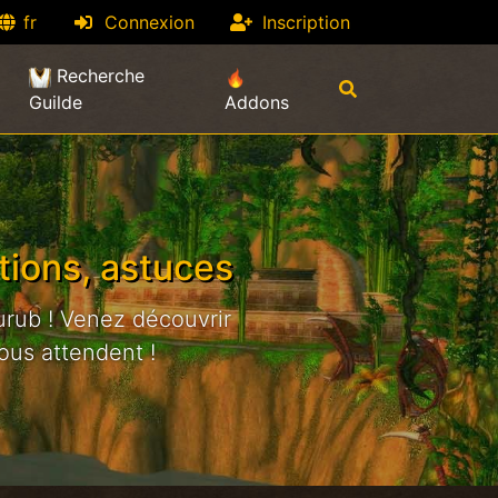
fr
Connexion
Inscription
Recherche
Guilde
Addons
tions, astuces
urub ! Venez découvrir
ous attendent !