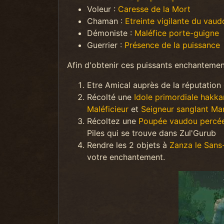
Voleur :
Caresse de la Mort
Chaman :
Etreinte vigilante du vaud
Démoniste :
Maléfice porte-guigne
Guerrier :
Présence de la puissance
Afin d'obtenir ces puissants enchantement
Etre Amical auprès de la réputation 
Récolté une
Idole primordiale hakka
Maléficieur
et
Seigneur sanglant Ma
Récoltez une
Poupée vaudou percé
Piles qui se trouve dans Zul'Gurub
Rendre les 2 objets à
Zanza le Sans
votre enchantement.