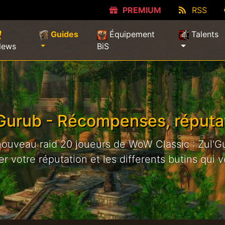
PREMIUM
RSS
(current)
Guides
Équipement
Talents
News
BiS
Gurub - Récompenses, réputa
 nouveau raid 20 joueurs de WoW Classic : Zul'G
 votre réputation et les differents butins qui v