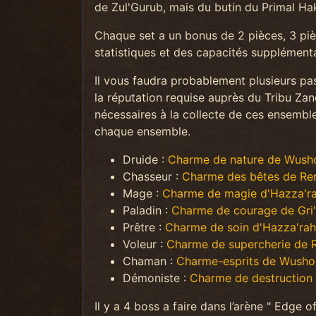
de Zul'Gurub, mais du butin du Primal Hak
Chaque set a un bonus de 2 pièces, 3 piè
statistiques et des capacités supplémenta
Il vous faudra probablement plusieurs p
la réputation requise auprès du Tribu Zan
nécessaires à la collecte de ces ensembl
chaque ensemble.
Druide :
Charme de nature de Wush
Chasseur :
Charme des bêtes de Re
Mage :
Charme de magie d'Hazza'r
Paladin :
Charme de courage de Gri'
Prêtre :
Charme de soin d'Hazza'rah
Voleur :
Charme de supercherie de 
Chaman :
Charme-esprits de Wusho
Démoniste :
Charme de destruction
Il y a 4 boss a faire dans l’arène " Edge