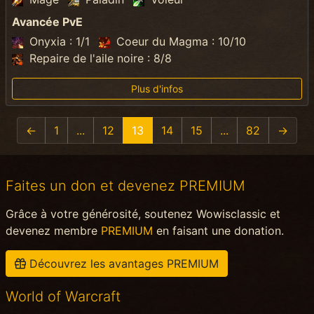
Avancée PvE
Onyxia : 1/1
Coeur du Magma : 10/10
Repaire de l'aile noire : 8/8
Plus d'infos
←
1
...
12
13
14
15
...
82
→
Faites un don et devenez PREMIUM
Grâce à votre générosité, soutenez Wowisclassic et
devenez membre
PREMIUM
en faisant une donation.
Découvrez les avantages PREMIUM
World of Warcraft