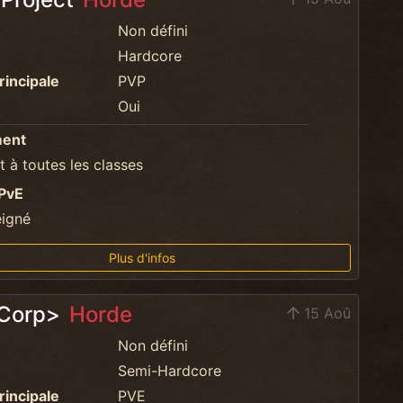
Non défini
Hardcore
rincipale
PVP
Oui
ment
 à toutes les classes
PvE
eigné
Plus d'infos
 Corp>
Horde
15 Aoû
Non défini
Semi-Hardcore
rincipale
PVE