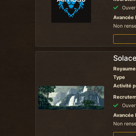
Ouvert
Avancée 
Non rens
Solac
Royaume
Type
Activité p
Recrute
Ouvert
Avancée 
Non rens