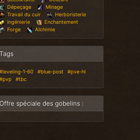
Dépeçage
Minage
Travail du cuir
Herboristerie
Ingénierie
Enchantement
Forge
Alchimie
Tags
#leveling-1-60
#blue-post
#pve-hl
#pvp
#tbc
Offre spéciale des gobelins :