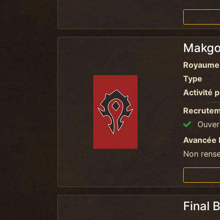
Makg
Royaume
Type
Activité p
Recrute
Ouvert
Avancée 
Non rens
Final 