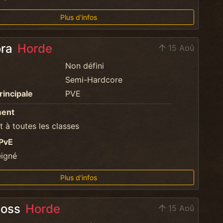
Plus d'infos
ora
Horde
15 Aoû
Non défini
Semi-Hardcore
rincipale
PVE
ment
 à toutes les classes
PvE
eigné
Plus d'infos
Boss
Horde
15 Aoû