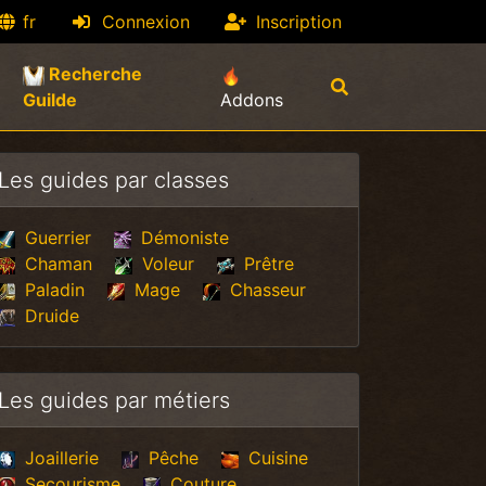
fr
Connexion
Inscription
Recherche
(current)
Guilde
Addons
Les guides par classes
Guerrier
Démoniste
Chaman
Voleur
Prêtre
Paladin
Mage
Chasseur
Druide
Les guides par métiers
Joaillerie
Pêche
Cuisine
Secourisme
Couture