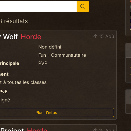
3 résultats
 Wolf
Horde
15 Aoû
Non défini
Fun - Communautaire
rincipale
PVP
ment
 à toutes les classes
PvE
eigné
Plus d'infos
 Project
Horde
15 Aoû