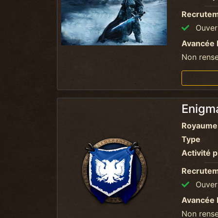
Recrute
Ouvert
Avancée 
Non rens
Enig
Royaume
Type
Activité p
Recrute
Ouvert
Avancée 
Non rens