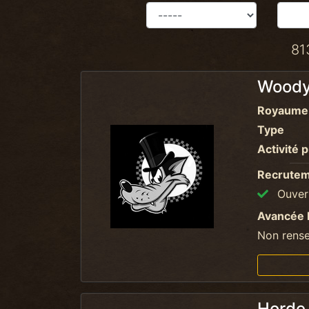
81
Woody
Royaume
Type
Activité p
Recrute
Ouvert
Avancée 
Non rens
Horde