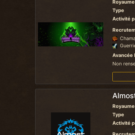
Royaume
Type
Activité p
Recrute
Cham
Guerri
Avancée 
Non rens
Almos
Royaume
Type
Activité p
Recrute