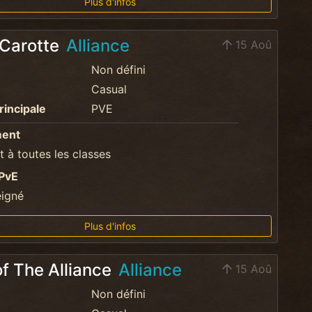
Plus d'infos
 Carotte
Alliance
15 Aoû
Non défini
Casual
rincipale
PVE
ment
 à toutes les classes
PvE
eigné
Plus d'infos
of The Alliance
Alliance
15 Aoû
Non défini