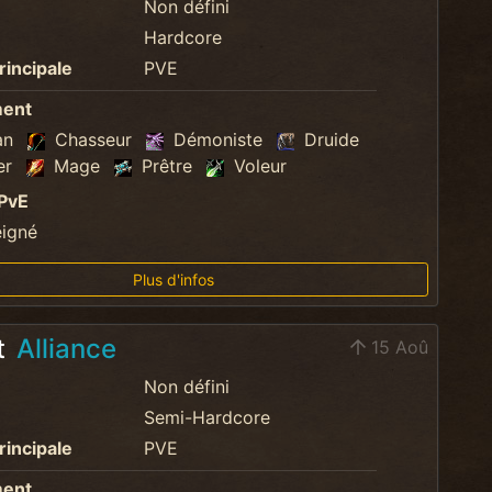
Non défini
Hardcore
rincipale
PVE
ment
an
Chasseur
Démoniste
Druide
er
Mage
Prêtre
Voleur
PvE
eigné
Plus d'infos
t
Alliance
15 Aoû
Non défini
Semi-Hardcore
rincipale
PVE
ment