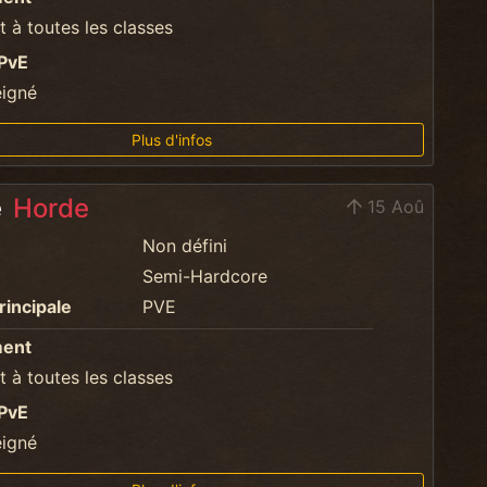
 à toutes les classes
PvE
eigné
Plus d'infos
e
Horde
15 Aoû
Non défini
Semi-Hardcore
rincipale
PVE
ment
 à toutes les classes
PvE
eigné