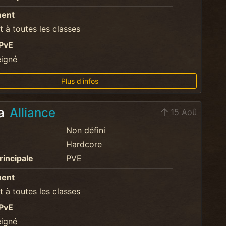
ment
 à toutes les classes
PvE
eigné
Plus d'infos
ma
Alliance
15 Aoû
Non défini
Hardcore
rincipale
PVE
ment
 à toutes les classes
PvE
eigné