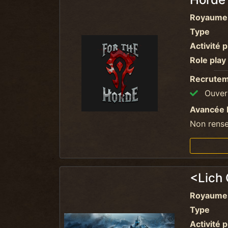
Royaume
Type
Activité p
Role play
Recrute
Ouvert
Avancée 
Non rens
<Lich
Royaume
Type
Activité p