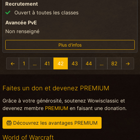
Recrutement
Ouvert à toutes les classes
Avancée PvE
Non renseigné
Plus d'infos
←
1
...
41
42
43
44
...
82
→
Faites un don et devenez PREMIUM
Grâce à votre générosité, soutenez Wowisclassic et
devenez membre
PREMIUM
en faisant une donation.
Découvrez les avantages PREMIUM
World of Warcraft