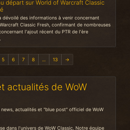
 départ sur World of Warcraft Classic
mé
a dévoilé des informations à venir concernant
 Warcraft Classic Fresh, confirmant de nombreuses
concernant l'ajout récent du PTR de l'ère
.
5
6
7
8
...
13
→
et actualités de WoW
 news, actualités et "blue post" officiel de WoW
sse dans l'univers de WoW Classic. Notre équipe