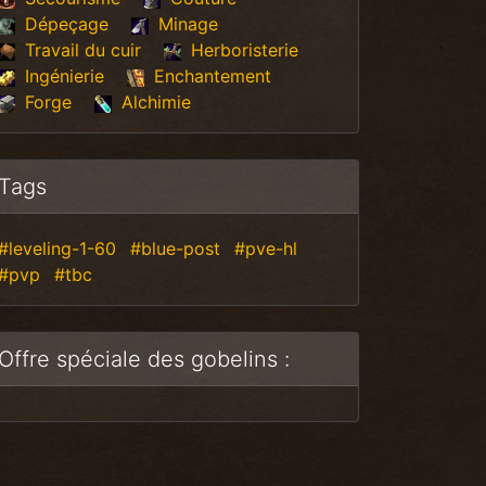
Dépeçage
Minage
Travail du cuir
Herboristerie
Ingénierie
Enchantement
Forge
Alchimie
Tags
#leveling-1-60
#blue-post
#pve-hl
#pvp
#tbc
Offre spéciale des gobelins :