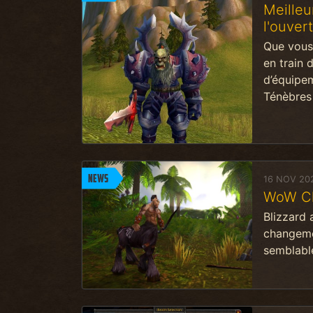
Meilleu
l'ouver
Que vous
en train 
d’équipem
Ténèbres 
News
16 NOV 20
WoW Cla
Blizzard 
changeme
semblable