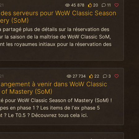
21
45 878
20
11
e des serveurs pour WoW Classic Season
tery (SoM)
a partagé plus de détails sur la réservation des
 la saison de la maîtrise de WoW Classic SoM,
 les royaumes initiaux pour la réservation des
21
27 734
22
3
hangement à venir dans WoW Classic
 of Mastery (SoM)
é pour WoW Classic Season of Mastery (SoM) !
pes en phase 1 ? Les items de l'ex phase 5
 ? Le T0.5 ? Découvrez tous cela ici.