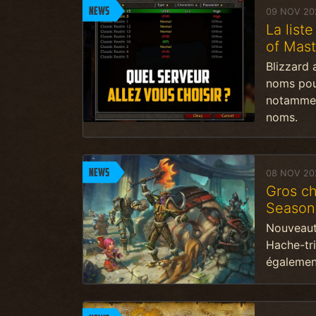
News
09 NOV 20
La list
of Mas
Blizzard 
noms pour
notamment
noms.
News
08 NOV 20
Gros c
Season
Nouveaut
Hache-tri
également