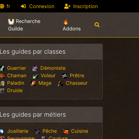
fr
Connexion
Inscription
Recherche
Guilde
Addons
Les guides par classes
Guerrier
Démoniste
Chaman
Voleur
Prêtre
Paladin
Mage
Chasseur
Druide
Les guides par métiers
Joaillerie
Pêche
Cuisine
Secourisme
Couture