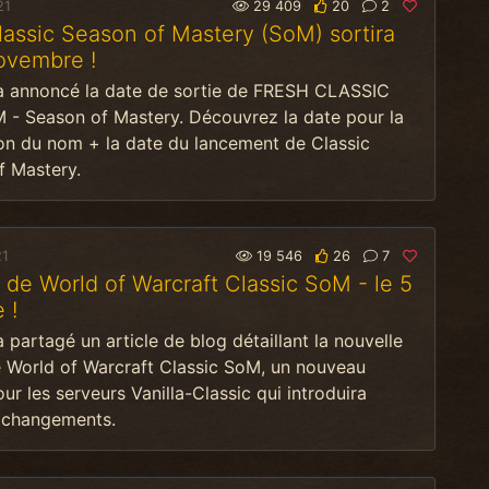
21
29 409
20
2
ssic Season of Mastery (SoM) sortira
ovembre !
 a annoncé la date de sortie de FRESH CLASSIC
- Season of Mastery. Découvrez la date pour la
on du nom + la date du lancement de Classic
f Mastery.
21
19 546
26
7
 de World of Warcraft Classic SoM - le 5
 !
a partagé un article de blog détaillant la nouvelle
e World of Warcraft Classic SoM, un nouveau
ur les serveurs Vanilla-Classic qui introduira
s changements.