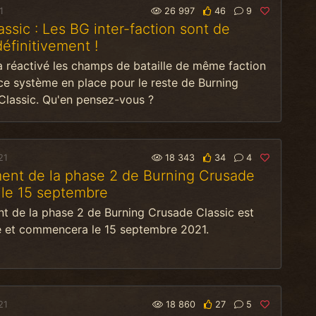
1
26 997
46
9
ssic : Les BG inter-faction sont de
définitivement !
a réactivé les champs de bataille de même faction
 ce système en place pour le reste de Burning
Classic. Qu'en pensez-vous ?
21
18 343
34
4
ent de la phase 2 de Burning Crusade
 le 15 septembre
t de la phase 2 de Burning Crusade Classic est
 et commencera le 15 septembre 2021.
21
18 860
27
5