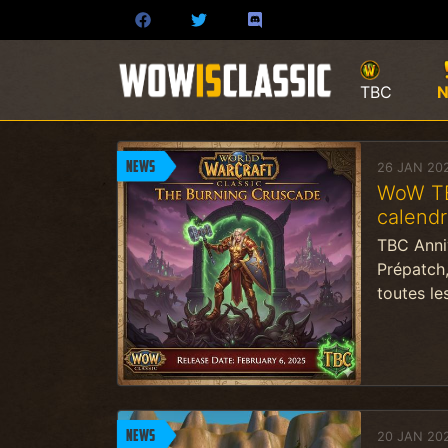
TBC
News
26 JAN 20
WoW TBC
calendri
TBC Anniv
Prépatch,
toutes le
News
20 JAN 20