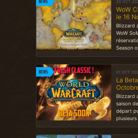
News
29 OCT 20
WoW Cla
le 16 N
Blizzard
WoW SoM 
réservati
Season o
News
01 OCT 20
La Beta
Octobre
Blizzard 
saison d
départ po
plusieur