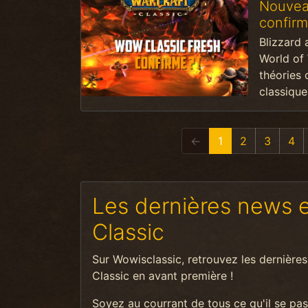
Nouveau
confir
Blizzard 
World of
théories 
classique
←
1
2
3
4
Les dernières news 
Classic
Sur Wowisclassic, retrouvez les dernières
Classic en avant première !
Soyez au courrant de tous ce qu'il se pa