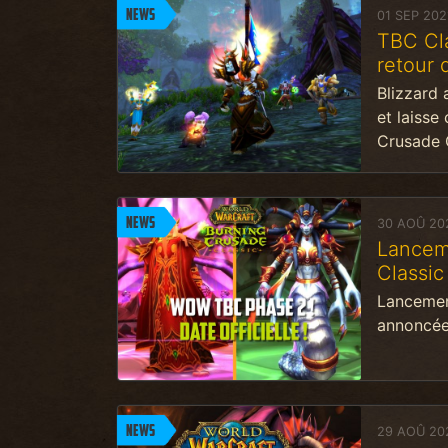
News
01 SEP 202
TBC Cla
retour 
Blizzard 
et laisse
Crusade 
News
30 AOÛ 20
Lancem
Classic
Lancemen
annoncée
News
29 AOÛ 20