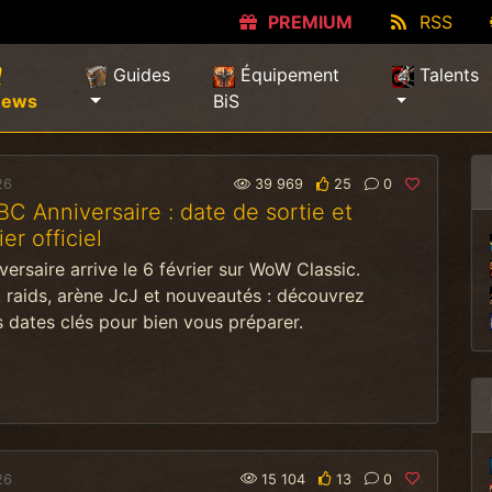
PREMIUM
RSS
Guides
Équipement
Talents
(current)
News
BiS
26
39 969
25
0
 Anniversaire : date de sortie et
er officiel
ersaire arrive le 6 février sur WoW Classic.
 raids, arène JcJ et nouveautés : découvrez
s dates clés pour bien vous préparer.
26
15 104
13
0