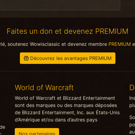
Faites un don et devenez PREMIUM
ité, soutenez Wowisclassic et devenez membre
PREMIUM
e
Découvrez les avantages PREMIUM
World of Warcraft
D
World of Warcraft et Blizzard Entertainment
In
sont des marques ou des marques déposées
pl
de Blizzard Entertainment, Inc. aux États-Unis
So
d’Amérique et/ou dans d’autres pays
po
 de
au
Nos partenaires
c