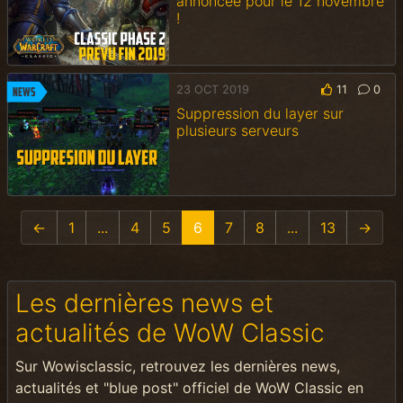
annoncée pour le 12 novembre
!
23 OCT 2019
11
0
News
Suppression du layer sur
plusieurs serveurs
←
1
...
4
5
6
7
8
...
13
→
Les dernières news et
actualités de WoW Classic
Sur Wowisclassic, retrouvez les dernières news,
actualités et "blue post" officiel de WoW Classic en