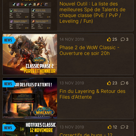
Nouvel Outil : La liste des
meilleures Spé de Talents de
chaque classe (PvE / PvP /
Leveling / Fun)
14 NOV 2019
25
3
News
Phase 2 de WoW Classic -
Ouverture ce soir 20h
13 NOV 2019
23
6
News
Fin du Layering & Retour des
Files d'Attente
13 NOV 2019
12
2
News
Correctifs de bugs - 12