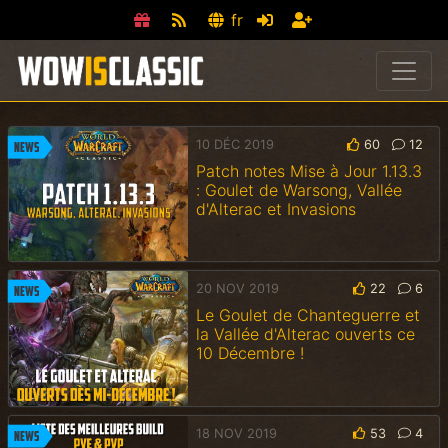
fr
10 DÉC 2019
60
12
News
Patch notes Mise à Jour 1.13.3
: Goulet de Warsong, Vallée
d'Alterac et Invasions
20 NOV 2019
22
6
News
Le Goulet de Chanteguerre et
la Vallée d'Alterac ouverts ce
10 Décembre !
18 NOV 2019
53
4
News