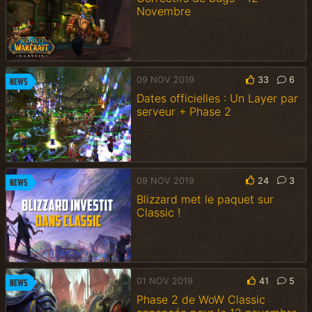
Novembre
09 NOV 2019
33
6
News
Dates officielles : Un Layer par
serveur + Phase 2
09 NOV 2019
24
3
News
Blizzard met le paquet sur
Classic !
01 NOV 2019
41
5
News
Phase 2 de WoW Classic