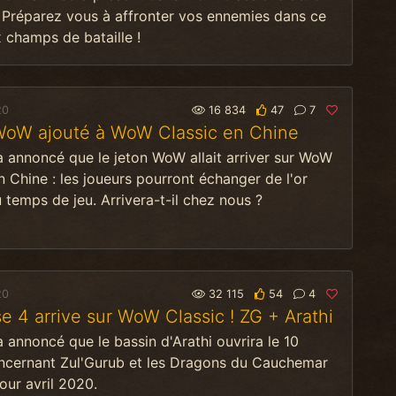
 Préparez vous à affronter vos ennemies dans ce
 champs de bataille !
20
16 834
47
7
WoW ajouté à WoW Classic en Chine
a annoncé que le jeton WoW allait arriver sur WoW
n Chine : les joueurs pourront échanger de l'or
 temps de jeu. Arrivera-t-il chez nous ?
20
32 115
54
4
e 4 arrive sur WoW Classic ! ZG + Arathi
a annoncé que le bassin d'Arathi ouvrira le 10
ncernant Zul'Gurub et les Dragons du Cauchemar
our avril 2020.