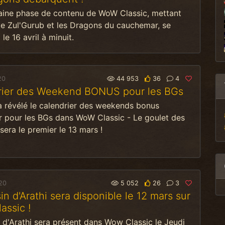
aine phase de contenu de WoW Classic, mettant
e Zul'Gurub et les Dragons du cauchemar, se
le 16 avril à minuit.
20
44 953
36
4
rier des Weekend BONUS pour les BGs
a révélé le calendrier des weekends bonus
r pour les BGs dans WoW Classic - Le goulet des
era le premier le 13 mars !
20
5 052
26
3
in d'Arathi sera disponible le 12 mars sur
ssic !
 d'Arathi sera présent dans Wow Classic le Jeudi