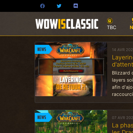
TBC
News
14 AVR 20
Layerin
d'attent
Blizzard 
layers so
afin d'aj
raccourcir
News
07 AVR 20
La phas
les Dra