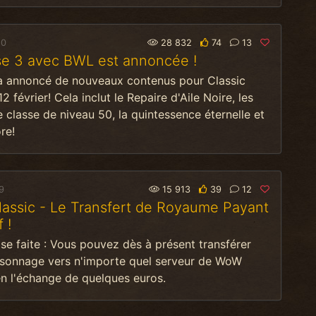
20
28 832
74
13
se 3 avec BWL est annoncée !
 a annoncé de nouveaux contenus pour Classic
2 février! Cela inclut le Repaire d'Aile Noire, les
 classe de niveau 50, la quintessence éternelle et
re!
9
15 913
39
12
assic - Le Transfert de Royaume Payant
 !
se faite : Vous pouvez dès à présent transférer
rsonnage vers n'importe quel serveur de WoW
en l'échange de quelques euros.