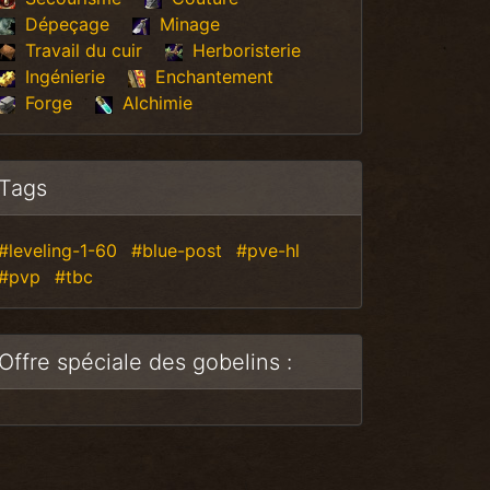
Dépeçage
Minage
Travail du cuir
Herboristerie
Ingénierie
Enchantement
Forge
Alchimie
Tags
#leveling-1-60
#blue-post
#pve-hl
#pvp
#tbc
Offre spéciale des gobelins :