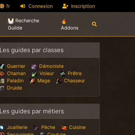
fr
Connexion
Inscription
Recherche
Guilde
Addons
Les guides par classes
Guerrier
Démoniste
Chaman
Voleur
Prêtre
Paladin
Mage
Chasseur
Druide
Les guides par métiers
Joaillerie
Pêche
Cuisine
Secourisme
Couture