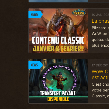
News
10 JAN 20
La pha
Blizzard
WoW, ce 1
quêtes de
plus enco
News
17 DÉC 201
WoW Cl
est actif
C'est cho
votre pe
Classic, 