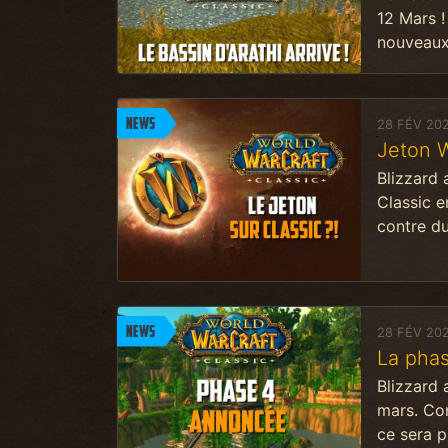
12 Mars !
nouveaux
News
28 FÉV 20
Jeton 
Blizzard 
Classic e
contre du
News
28 FÉV 20
La phas
Blizzard 
mars. Co
ce sera p