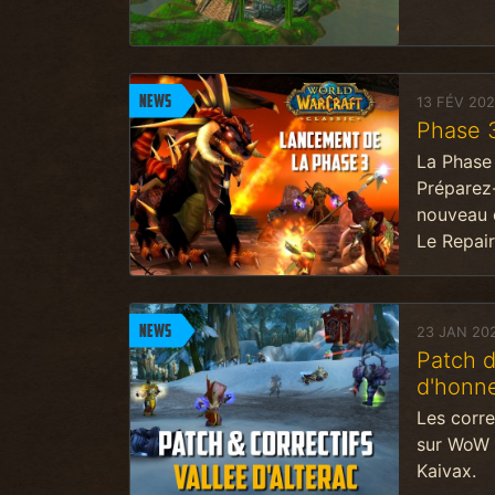
News
13 FÉV 20
Phase 3
La Phase 
Préparez-
nouveau c
Le Repaire
News
23 JAN 20
Patch d
d'honn
Les corre
sur WoW C
Kaivax.