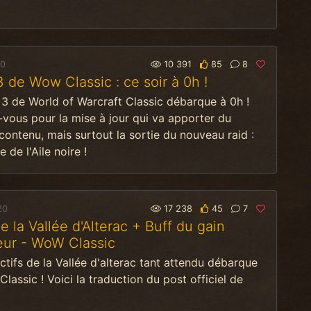
20
10 391
85
8
 de Wow Classic : ce soir à 0h !
3 de World of Warcraft Classic débarque à 0h !
vous pour la mise à jour qui va apporter du
ontenu, mais surtout la sortie du nouveau raid :
 de l'Aile noire !
20
17 238
45
7
e la Vallée d'Alterac + Buff du gain
eur - WoW Classic
ctifs de la Vallée d'alterac tant attendu débarque
lassic ! Voici la traduction du post officiel de