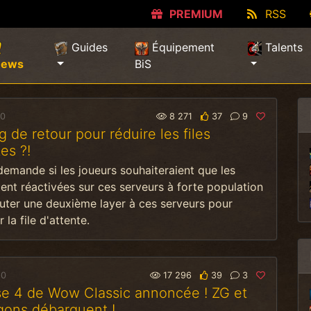
PREMIUM
RSS
Guides
Équipement
Talents
(current)
News
BiS
20
8 271
37
9
g de retour pour réduire les files
es ?!
demande si les joueurs souhaiteraient que les
ient réactivées sur ces serveurs à forte population
outer une deuxième layer à ces serveurs pour
 la file d'attente.
20
17 296
39
3
e 4 de Wow Classic annoncée ! ZG et
gons débarquent !