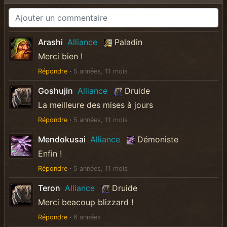
Arashi
Alliance
Paladin
Merci bien !
Répondre
·
5 années, 11 mois
Goshujin
Alliance
Druide
La meilleure des mises à jours
Répondre
·
5 années, 11 mois
Mendokusai
Alliance
Démoniste
Enfin !
Répondre
·
5 années, 11 mois
Teron
Alliance
Druide
Merci beacoup blizzard !
Répondre
·
6 années