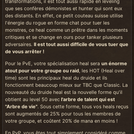
transformations, il est tout aussi rapide en leveling
que ses confères démonistes et hunter qui sont eux
des distants. En effet, ce petit couteau suisse utilise
l'énergie du rogue en forme chat pour tuer les
monstres, ce heal comme un prêtre dans les moments
critiques et se change en ours pour tanker plusieurs
adversaires.
Il est tout aussi difficile de vous tuer que
de vous arrêter !
Pour le PvE, votre spécialisation heal sera
un énorme
atout pour votre groupe ou raid
, les HOT (Heal over
time) sont les principaux heal du druide et ils
fonctionnent beaucoup mieux sur TBC que Classic. La
nouveauté du druide heal est la nouvelle forme qu'il
obtient au level 50 avec
l'arbre de talent qui est
"Arbre de vie
"
. Sous cette forme, tous vos heals reçus
sont augmentés de 25% pour tous les membres de
votre groupe, et coûtent 20% de mana en moins !
En PvP, vous êtes tout simplement considéré comme