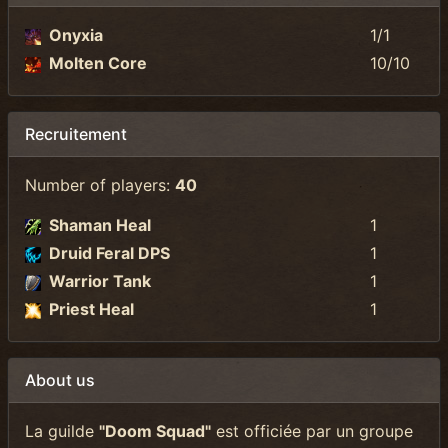
Onyxia
1/1
Molten Core
10/10
Recruitement
Number of players:
40
Shaman Heal
1
Druid Feral DPS
1
Warrior Tank
1
Priest Heal
1
About us
La guilde
"Doom Squad"
est officiée par un groupe