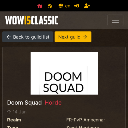
en
Back to guild list
Next guild
Doom Squad
Horde
14 Jan
Realm
FR-PvP Amnennar
Type
Semi-Hardcore