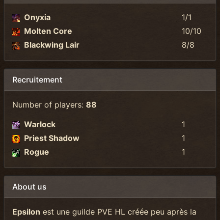
Onyxia
1/1
Molten Core
10/10
Blackwing Lair
8/8
Recruitement
Number of players:
88
Warlock
1
Priest Shadow
1
Rogue
1
About us
Epsilon
est une guilde PVE HL créée peu après la