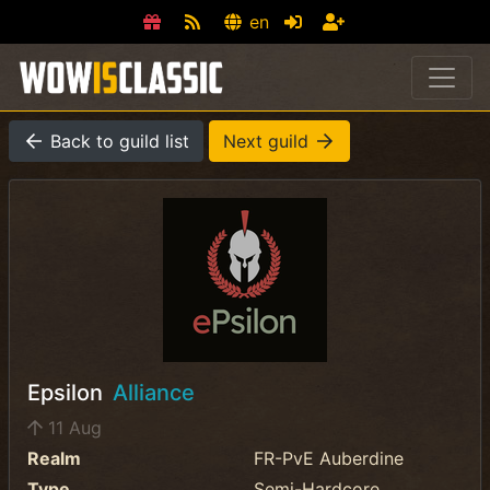
en
Back to guild list
Next guild
Epsilon
Alliance
11 Aug
Realm
FR-PvE Auberdine
Type
Semi-Hardcore