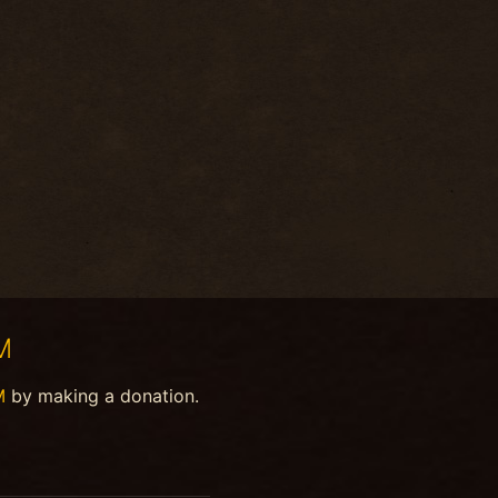
M
M
by making a donation.