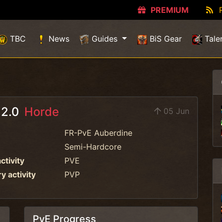
PREMIUM
TBC
News
Guides
BiS Gear
Tale
 2.0
Horde
05 Jun
FR-PvE Auberdine
Semi-Hardcore
ctivity
PVE
 activity
PVP
PvE Progress