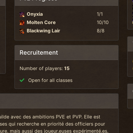
Onyxia
1/1
Molten Core
10/10
Blackwing Lair
8/8
Recruitement
Number of players:
15
Open for all classes
uilde avec des ambitions PVE et PVP. Elle est
es qui recherche en priorité des officiers pour
ture, mais aussi des
joueur.euses expérimenté.es,