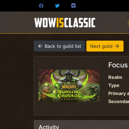
Back to guild list
Next guild
Focus
Realm
Type
Primary a
Secondary
Activity