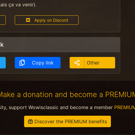
is ça va venir).
Apply on Discord
rk
Copy link
Other
Make a donation and become a PREMIU
sity, support Wowisclassic and become a member
PREMIU
Discover the PREMIUM benefits