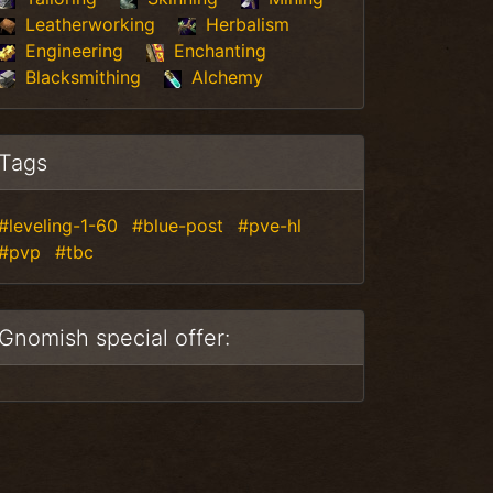
Leatherworking
Herbalism
Engineering
Enchanting
Blacksmithing
Alchemy
Tags
#leveling-1-60
#blue-post
#pve-hl
#pvp
#tbc
Gnomish special offer: