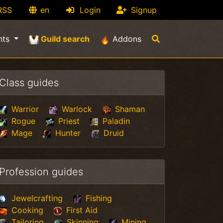
RSS
en
Login
Signup
(current)
nts
Guild search
Addons
Class guides
Warrior
Warlock
Shaman
Rogue
Priest
Paladin
Mage
Hunter
Druid
Profession guides
Jewelcrafting
Fishing
Cooking
First Aid
Tailoring
Skinning
Mining