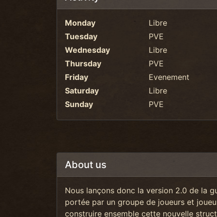
Monday
Libre
Tuesday
PVE
Wednesday
Libre
Thursday
PVE
Friday
Evenement
Saturday
Libre
Sunday
PVE
About us
Nous lançons donc la
version 2.0
de la g
portée par un groupe de joueurs et joueus
construire ensemble cette nouvelle struc