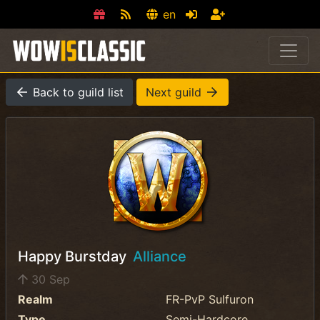
en
Back to guild list
Next guild
Happy Burstday
Alliance
30 Sep
Realm
FR-PvP Sulfuron
Type
Semi-Hardcore