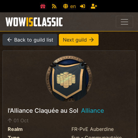
en
Back to guild list
Next guild
l'Alliance Claquée au Sol
Alliance
01 Oct
Realm
FR-PvE Auberdine
Type
Fun - Communautaire