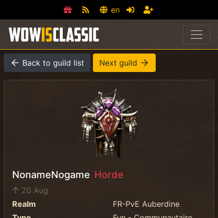
en
Back to guild list
Next guild
NonameNogame
Horde
20 Aug
Realm
FR-PvE Auberdine
Type
Fun - Communautaire