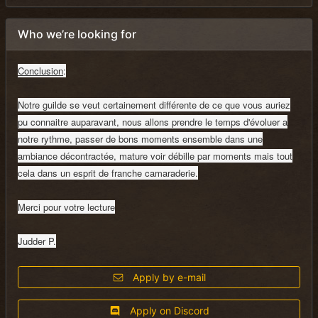
Who we’re looking for
Conclusion
:
Notre guilde se veut certainement différente de ce que vous auriez
pu connaitre auparavant, nous allons prendre le temps d'évoluer a
notre rythme, passer de bons moments ensemble dans une
ambiance décontractée, mature voir débille par moments mais tout
cela dans un esprit de franche camaraderie.
Merci pour votre lecture
Judder P.
Apply by e-mail
Apply on Discord