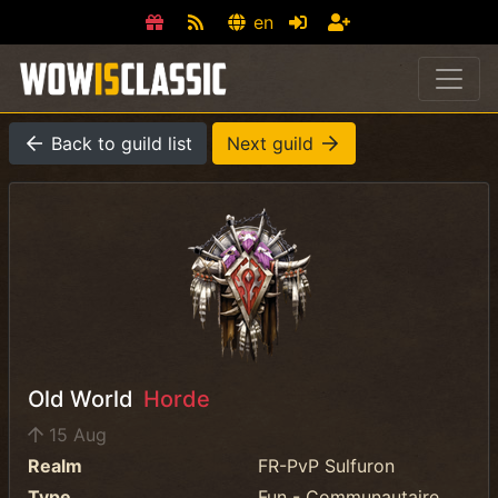
en
Back to guild list
Next guild
Old World
Horde
15 Aug
Realm
FR-PvP Sulfuron
Type
Fun - Communautaire