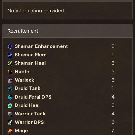
No information provided
Recruitement
Shaman Enhancement
3
Shaman Elem
1
Shaman Heal
6
Hunter
5
Warlock
6
Druid Tank
1
Druid Feral DPS
4
Druid Heal
3
Warrior Tank
4
Warrior DPS
6
Mage
7