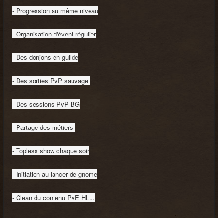
- Progression au même niveau
- Organisation d'évent régulier
- Des donjons en guilde
- Des sorties PvP sauvage
- Des sessions PvP BG
- Partage des métiers
- Topless show chaque soir
- Initiation au lancer de gnome
- Clean du contenu PvE HL...