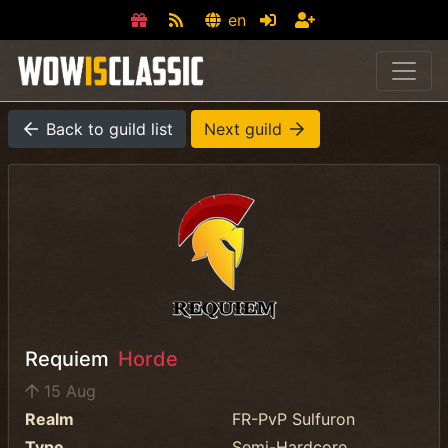
en
Back to guild list
Next guild
Requiem
Horde
15 Aug
Realm
FR-PvP Sulfuron
Type
Semi-Hardcore